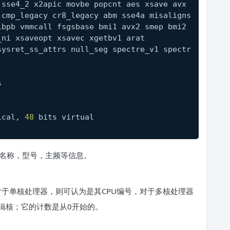
sse4_2 x2apic movbe popcnt aes xsave avx 
 cmp_legacy cr8_legacy abm sse4a misaligns
bpb vmmcall fsgsbase bmi1 avx2 smep bmi2 
_ni xsaveopt xsavec xgetbv1 arat
sysret_ss_attrs null_seg spectre_v1 spectr
s
ical, 
48
 bits virtual
pu的名称，型号，主频等信息。
。对于单核处理器，则可认为是其CPU编号，对于多核处理器
辑核；它的计数是从0开始的。