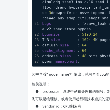
clmulqdq ssse3 fma cx16 sse4_1 
f16c rdrand hypervisor lahf_lm
se 
3
dnowprefetch osvw topoext i
rdseed adx smap clflushopt sha
bugs		
: fxsave_leak 
e_v2 spec_store_bypass
bogomips	
: 
5190.24
TLB 
size	
: 
1024
4
K page
clflush 
size	
: 
64
cache_alignment	
: 
64
address 
sizes	
: 
48
 bits phys
power 
management
:
其中查看“model name”行输出，就可查看c
相关说明：
● processor：系统中逻辑处理核的编号
则可以是物理核、或者使用超线程技术虚拟的逻
● vendor_id：CPU制造商