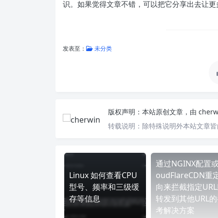
识。如果觉得文章不错，可以把它分享出去让更
发表至：
未分类
版权声明：
本站原创文章，由
cher
转载说明：
除特殊说明外本站文章皆由
通过NGINX配置或
Linux 如何查看CPU
oudFlareCDN重
型号、频率和三级缓
向来拦截指定URL
存等信息
转发到其他URL的
考解决方案