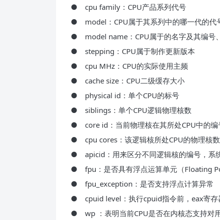
● cpu family：CPU产品系列代号
● model：CPU属于其系列中的哪一代的代
● model name：CPU属于的名字及其编
● stepping：CPU属于制作更新版本
● cpu MHz：CPU的实际使用主频
● cache size：CPU二级缓存大小
● physical id：单个CPU的标号
● siblings：单个CPU逻辑物理核数
● core id：当前物理核在其所处CPU中
● cpu cores：该逻辑核所处CPU的物理核数
● apicid：用来区分不同逻辑核的编号，
● fpu：是否具有浮点运算单元（Floating Poin
● fpu_exception：是否支持浮点计算异常
● cpuid level：执行cpuid指令前，e
● wp ：表明当前CPU是否在内核态支持对用户空间