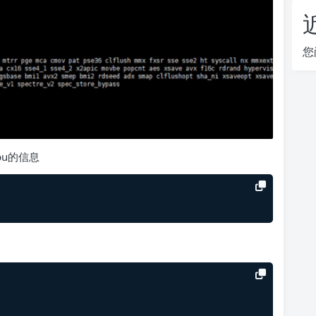
您
pu的信息