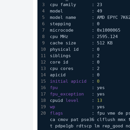
cpu family	: 23
model		: 49
model name	: AMD EP
stepping	: 0
microcode	: 0x1000065
cpu MHz		: 2595.124
cache size	: 512 KB
physical id	: 0
siblings	: 2
core id		: 0
cpu cores	: 2
apicid		: 0
initial apicid	
: 
0
fpu		
: yes
fpu_exception	
: yes
cpuid 
level	
: 
13
wp		
: yes
flags		
: fpu vme de p
ca cmov pat pse36 clflush mmx 
t pdpe1gb rdtscp lm rep_good n