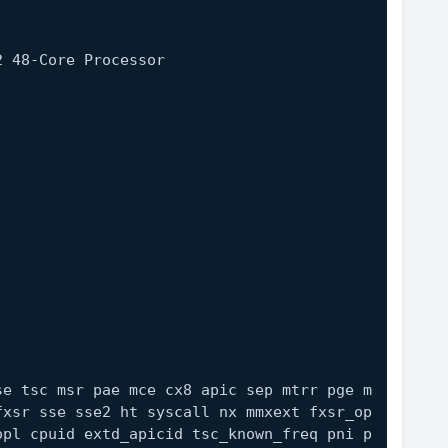
YC 7K62 48-Core Processor
se tsc msr pae mce cx8 apic sep mtrr pge m
fxsr sse sse2 ht syscall nx mmxext fxsr_op
opl cpuid extd_apicid tsc_known_freq pni p